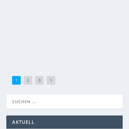
Nashville soll den Super Bowl 2030 austragen.
Warum die NFL weiter auf moderne Stadien,
Entertainment und Mega-Events setzt.
WEITERLESEN
1
2
3
AKTUELL