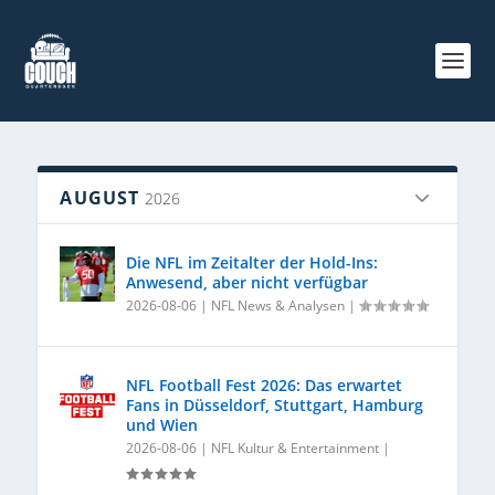
AUGUST
2026
Die NFL im Zeitalter der Hold-Ins:
Anwesend, aber nicht verfügbar
2026-08-06
|
NFL News & Analysen
|
NFL Football Fest 2026: Das erwartet
Fans in Düsseldorf, Stuttgart, Hamburg
und Wien
2026-08-06
|
NFL Kultur & Entertainment
|