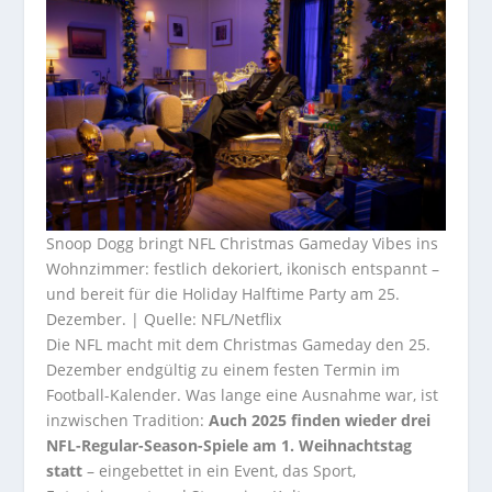
Snoop Dogg bringt NFL Christmas Gameday Vibes ins
Wohnzimmer: festlich dekoriert, ikonisch entspannt –
und bereit für die Holiday Halftime Party am 25.
Dezember. | Quelle: NFL/Netflix
Die NFL macht mit dem Christmas Gameday den 25.
Dezember endgültig zu einem festen Termin im
Football-Kalender. Was lange eine Ausnahme war, ist
inzwischen Tradition:
Auch 2025 finden wieder drei
NFL-Regular-Season-Spiele am 1. Weihnachtstag
statt
– eingebettet in ein Event, das Sport,