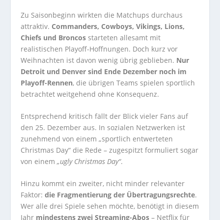
Zu Saisonbeginn wirkten die Matchups durchaus
attraktiv.
Commanders, Cowboys, Vikings, Lions,
Chiefs und Broncos
starteten allesamt mit
realistischen Playoff-Hoffnungen. Doch kurz vor
Weihnachten ist davon wenig übrig geblieben.
Nur
Detroit und Denver sind Ende Dezember noch im
Playoff-Rennen
, die übrigen Teams spielen sportlich
betrachtet weitgehend ohne Konsequenz.
Entsprechend kritisch fällt der Blick vieler Fans auf
den 25. Dezember aus. In sozialen Netzwerken ist
zunehmend von einem „sportlich entwerteten
Christmas Day“ die Rede – zugespitzt formuliert sogar
von einem
„ugly Christmas Day“
.
Hinzu kommt ein zweiter, nicht minder relevanter
Faktor:
die Fragmentierung der Übertragungsrechte
.
Wer alle drei Spiele sehen möchte, benötigt in diesem
Jahr
mindestens zwei Streaming-Abos
– Netflix für