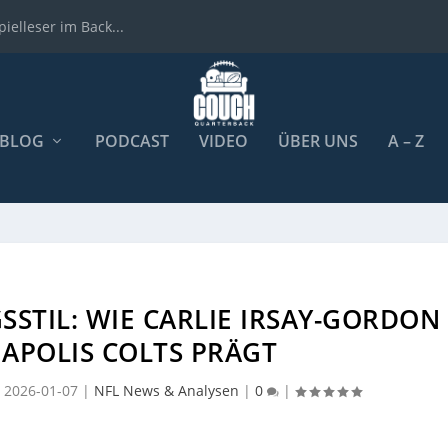
ielleser im Back...
BLOG
PODCAST
VIDEO
ÜBER UNS
A – Z
STIL: WIE CARLIE IRSAY-GORDON
NAPOLIS COLTS PRÄGT
|
2026-01-07
|
NFL News & Analysen
|
0
|