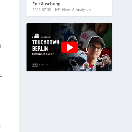
Enttäuschung
2026-07-30
|
NFL News & Analysen
n
r
d
e