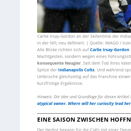
Carlie Irsay-Gordon an der Seitenlinie der Indi
in der NFL neu definiert. | Quelle: IMAGO / Ico
Alle Blicke richten sich auf
Carlie Irsay-Gordon
Machtgesten, sondern wegen eines Führungsstil
konsequente Neugier
. Seit dem Tod ihres Vate
Spitze der
Indianapolis Colts
. Und während spo
Umbrüche gleichzeitig auf das Franchise einwirk
kurzfristige Ergebnisse.
Hinweis: Die Idee und Grundlage für diesen Artikel 
atypical owner. Where will her curiosity lead her
EINE SAISON ZWISCHEN HOFF
Der Herbst begann für die Colts mit einer Dynam