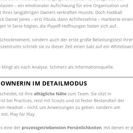
ntasien – ein emotionaler Aufschwung für eine Organisation und
t ihres langjährigen Owners verkraften musste. Doch Football
k Daniel Jones – erst Fibula, dann Achillessehne – markierte eine
n in Serie folgten, die Playoff-Hoffnungen lösten sich auf.
n Schockmoment, sondern auch der erste große Belastungstest ihre
zentrums schrieb sie zu dieser Zeit einen Satz auf ein Whiteboar
 klingt als nach Analyse. Schmerz als Informationsquelle.
E OWNERIN IM DETAILMODUS
cheidet, ist ihre
alltägliche Nähe
zum Team. Sie sitzt in
st bei Practices, reist mit Scouts und ist fester Bestandteil der
ie ein Headset – nicht, um Anweisungen zu geben, sondern um
mit. Play für Play.
ls eine der
prozessgetriebensten Persönlichkeiten
, mit denen er j