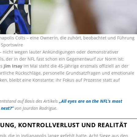
anapolis Colts – eine Ownerin, die zuhört, beobachtet und Führung
n Sportswire
– nicht wegen lauter Ankündigungen oder demonstrativer
s, der in der NFL fast schon ein Gegenentwurf zur Norm ist:
rs
Jim Irsay
im Mai steht die 45-Jährige erstmals offiziell an der
rtliche Rückschläge, personelle Grundsatzfragen und emotionale
en, bleibt eine Konstante: ihr Fokus auf Prozesse statt auf
entstand auf Basis des Artikels
„All eyes are on the NFL’s most
 next?“
von Jourdan Rodrigue.
NUNG, KONTROLLVERLUST UND REALITÄT
ik, die in Indianapolis lange gefehlt hatte. Acht Siege aus den