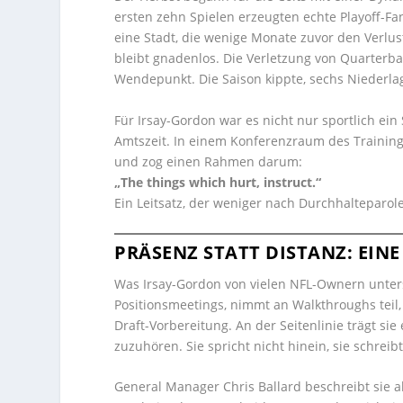
ersten zehn Spielen erzeugten echte Playoff-Fa
eine Stadt, die wenige Monate zuvor den Verlus
bleibt gnadenlos. Die Verletzung von Quarterbac
Wendepunkt. Die Saison kippte, sechs Niederlage
Für Irsay-Gordon war es nicht nur sportlich ei
Amtszeit. In einem Konferenzraum des Trainings
und zog einen Rahmen darum:
„The things which hurt, instruct.“
Ein Leitsatz, der weniger nach Durchhalteparole
PRÄSENZ STATT DISTANZ: EIN
Was Irsay-Gordon von vielen NFL-Ownern unters
Positionsmeetings, nimmt an Walkthroughs teil, i
Draft-Vorbereitung. An der Seitenlinie trägt s
zuzuhören. Sie spricht nicht hinein, sie schreibt 
General Manager Chris Ballard beschreibt sie a