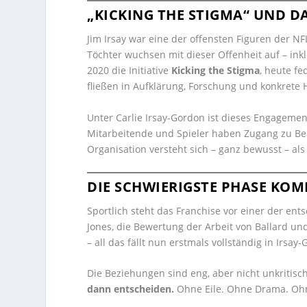
„KICKING THE STIGMA“ UND DA
Jim Irsay war eine der offensten Figuren der 
Töchter wuchsen mit dieser Offenheit auf – ink
2020 die Initiative
Kicking the Stigma
, heute f
fließen in Aufklärung, Forschung und konkrete 
Unter Carlie Irsay-Gordon ist dieses Engagement
Mitarbeitende und Spieler haben Zugang zu Ber
Organisation versteht sich – ganz bewusst – al
DIE SCHWIERIGSTE PHASE KOM
Sportlich steht das Franchise vor einer der ent
Jones, die Bewertung der Arbeit von Ballard un
– all das fällt nun erstmals vollständig in Irsa
Die Beziehungen sind eng, aber nicht unkritisch
dann entscheiden.
Ohne Eile. Ohne Drama. Ohn