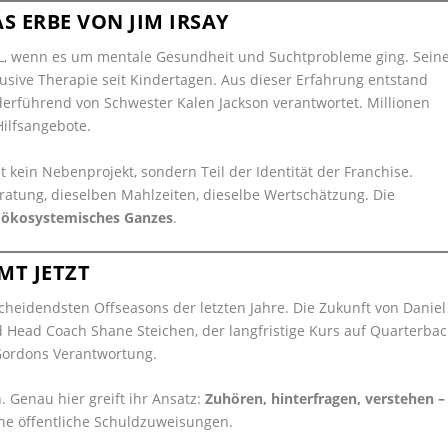
S ERBE VON JIM IRSAY
NFL, wenn es um mentale Gesundheit und Suchtprobleme ging. Sein
lusive Therapie seit Kindertagen. Aus dieser Erfahrung entstand
ederführend von Schwester Kalen Jackson verantwortet. Millionen
Hilfsangebote.
 kein Nebenprojekt, sondern Teil der Identität der Franchise.
atung, dieselben Mahlzeiten, dieselbe Wertschätzung. Die
s
ökosystemisches Ganzes
.
MT JETZT
scheidendsten Offseasons der letzten Jahre. Die Zukunft von Daniel
d Head Coach Shane Steichen, der langfristige Kurs auf Quarterbac
y-Gordons Verantwortung.
. Genau hier greift ihr Ansatz:
Zuhören, hinterfragen, verstehen –
e öffentliche Schuldzuweisungen.