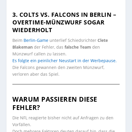
A post shared by MLFootball (@_mlfootball)
3. COLTS VS. FALCONS IN BERLIN –
OVERTIME-MÜNZWURF SOGAR
WIEDERHOLT
Beim
Berlin-Game
unterlief Schiedsrichter
Clete
Blakeman
der Fehler, das
falsche Team
den
Münzwurf callen zu lassen.
Es folgte ein peinlicher Neustart in der Werbepause.
Die Falcons gewannen den zweiten Münzwurf,
verloren aber das Spiel.
WARUM PASSIEREN DIESE
FEHLER?
Die NFL reagierte bisher nicht auf Anfragen zu den
Vorfällen.
Doch mehrere Faktoren deuten darauf hin, dass die