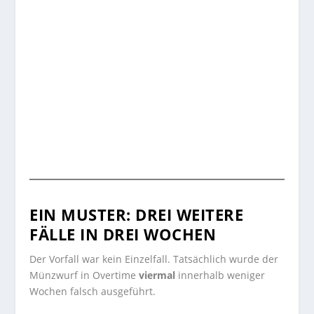
Ein Beitrag geteilt von NFL on FOX (@nflonfox)
EIN MUSTER: DREI WEITERE
FÄLLE IN DREI WOCHEN
Der Vorfall war kein Einzelfall. Tatsächlich wurde der
Münzwurf in Overtime
viermal
innerhalb weniger
Wochen falsch ausgeführt.