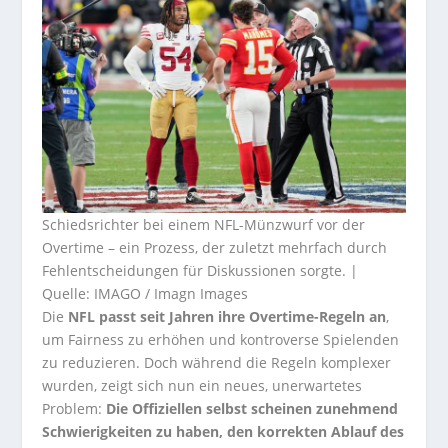
Schiedsrichter bei einem NFL-Münzwurf vor der
Overtime – ein Prozess, der zuletzt mehrfach durch
Fehlentscheidungen für Diskussionen sorgte. |
Quelle: IMAGO / Imagn Images
Die
NFL passt seit Jahren ihre Overtime-Regeln an
,
um Fairness zu erhöhen und kontroverse Spielenden
zu reduzieren. Doch während die Regeln komplexer
wurden, zeigt sich nun ein neues, unerwartetes
Problem:
Die Offiziellen selbst scheinen zunehmend
Schwierigkeiten zu haben, den korrekten Ablauf des