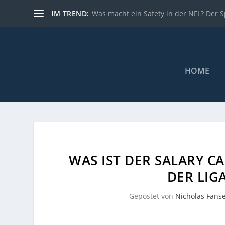
IM TREND:
Was macht ein Safety in der NFL? Der Sp
HOME
WAS IST DER SALARY C
DER LIG
Gepostet von
Nicholas Fans