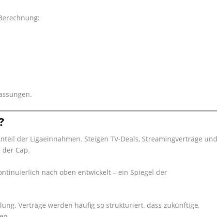
 Berechnung:
passungen.
?
Anteil der Ligaeinnahmen. Steigen TV-Deals, Streamingverträge un
h der Cap.
ontinuierlich nach oben entwickelt – ein Spiegel der
lung. Verträge werden häufig so strukturiert, dass zukünftige,
en.