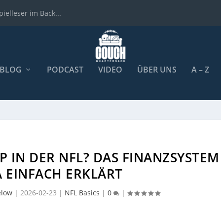
ielleser im Back...
BLOG
PODCAST
VIDEO
ÜBER UNS
A – Z
AP IN DER NFL? DAS FINANZSYSTEM
A EINFACH ERKLÄRT
elow
|
2026-02-23
|
NFL Basics
|
0
|