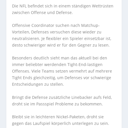
Die NFL befindet sich in einem ständigen Wettrüsten
zwischen Offense und Defense.
Offensive Coordinator suchen nach Matchup-
Vorteilen, Defenses versuchen diese wieder zu
neutralisieren. Je flexibler ein Spieler einsetzbar ist,
desto schwieriger wird er für den Gegner zu lesen.
Besonders deutlich sieht man das aktuell bei den
immer beliebter werdenden Tight-End-lastigen
Offenses. Viele Teams setzen vermehrt auf mehrere
Tight Ends gleichzeitig, um Defenses vor schwierige
Entscheidungen zu stellen.
Bringt die Defense zusätzliche Linebacker aufs Feld,
droht sie im Passspiel Probleme zu bekommen.
Bleibt sie in leichteren Nickel-Paketen, droht sie
gegen das Laufspiel körperlich unterlegen zu sein.