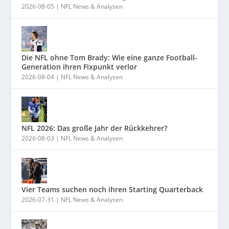
2026-08-05
|
NFL News & Analysen
Die NFL ohne Tom Brady: Wie eine ganze Football-
Generation ihren Fixpunkt verlor
2026-08-04
|
NFL News & Analysen
NFL 2026: Das große Jahr der Rückkehrer?
2026-08-03
|
NFL News & Analysen
Vier Teams suchen noch ihren Starting Quarterback
2026-07-31
|
NFL News & Analysen