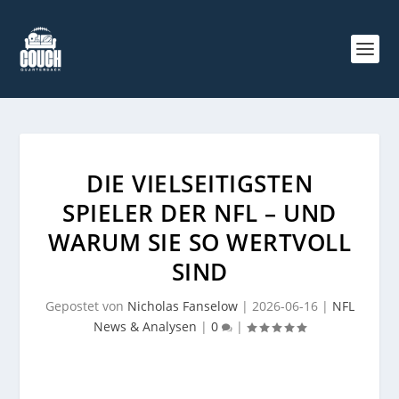
DIE VIELSEITIGSTEN
SPIELER DER NFL – UND
WARUM SIE SO WERTVOLL
SIND
Gepostet von
Nicholas Fanselow
|
2026-06-16
|
NFL
News & Analysen
|
0
|