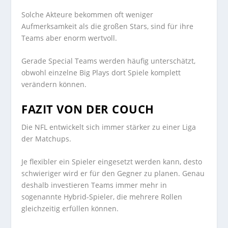
Solche Akteure bekommen oft weniger
Aufmerksamkeit als die großen Stars, sind für ihre
Teams aber enorm wertvoll.
Gerade Special Teams werden häufig unterschätzt,
obwohl einzelne Big Plays dort Spiele komplett
verändern können.
FAZIT VON DER COUCH
Die NFL entwickelt sich immer stärker zu einer Liga
der Matchups.
Je flexibler ein Spieler eingesetzt werden kann, desto
schwieriger wird er für den Gegner zu planen. Genau
deshalb investieren Teams immer mehr in
sogenannte Hybrid-Spieler, die mehrere Rollen
gleichzeitig erfüllen können.