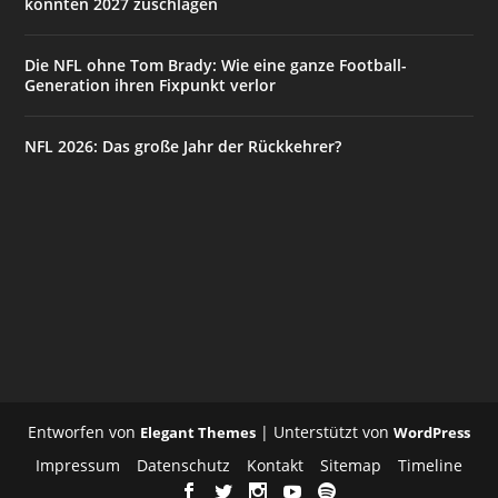
könnten 2027 zuschlagen
Die NFL ohne Tom Brady: Wie eine ganze Football-
Generation ihren Fixpunkt verlor
NFL 2026: Das große Jahr der Rückkehrer?
Entworfen von
| Unterstützt von
Elegant Themes
WordPress
Impressum
Datenschutz
Kontakt
Sitemap
Timeline