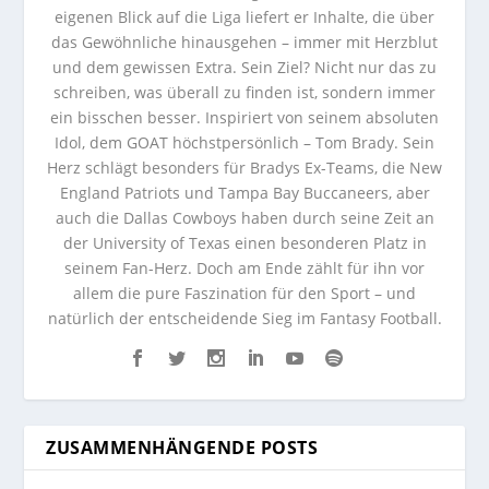
eigenen Blick auf die Liga liefert er Inhalte, die über
das Gewöhnliche hinausgehen – immer mit Herzblut
und dem gewissen Extra. Sein Ziel? Nicht nur das zu
schreiben, was überall zu finden ist, sondern immer
ein bisschen besser. Inspiriert von seinem absoluten
Idol, dem GOAT höchstpersönlich – Tom Brady. Sein
Herz schlägt besonders für Bradys Ex-Teams, die New
England Patriots und Tampa Bay Buccaneers, aber
auch die Dallas Cowboys haben durch seine Zeit an
der University of Texas einen besonderen Platz in
seinem Fan-Herz. Doch am Ende zählt für ihn vor
allem die pure Faszination für den Sport – und
natürlich der entscheidende Sieg im Fantasy Football.
ZUSAMMENHÄNGENDE POSTS