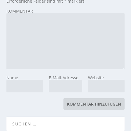
Erforderliche Felder sind mit
*
markiert
KOMMENTAR
Name
E-Mail-Adresse
Website