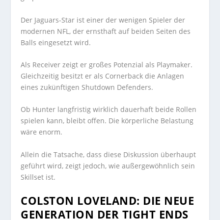
Der Jaguars-Star ist einer der wenigen Spieler der
modernen NFL, der ernsthaft auf beiden Seiten des
Balls eingesetzt wird.
Als Receiver zeigt er großes Potenzial als Playmaker.
Gleichzeitig besitzt er als Cornerback die Anlagen
eines zukünftigen Shutdown Defenders.
Ob Hunter langfristig wirklich dauerhaft beide Rollen
spielen kann, bleibt offen. Die körperliche Belastung
wäre enorm.
Allein die Tatsache, dass diese Diskussion überhaupt
geführt wird, zeigt jedoch, wie außergewöhnlich sein
Skillset ist.
COLSTON LOVELAND: DIE NEUE
GENERATION DER TIGHT ENDS