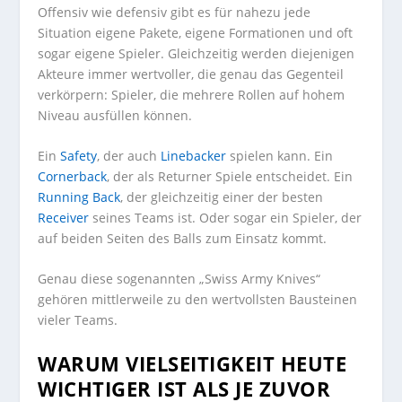
Offensiv wie defensiv gibt es für nahezu jede
Situation eigene Pakete, eigene Formationen und oft
sogar eigene Spieler. Gleichzeitig werden diejenigen
Akteure immer wertvoller, die genau das Gegenteil
verkörpern: Spieler, die mehrere Rollen auf hohem
Niveau ausfüllen können.
Ein
Safety
, der auch
Linebacker
spielen kann. Ein
Cornerback
, der als Returner Spiele entscheidet. Ein
Running Back
, der gleichzeitig einer der besten
Receiver
seines Teams ist. Oder sogar ein Spieler, der
auf beiden Seiten des Balls zum Einsatz kommt.
Genau diese sogenannten „Swiss Army Knives“
gehören mittlerweile zu den wertvollsten Bausteinen
vieler Teams.
WARUM VIELSEITIGKEIT HEUTE
WICHTIGER IST ALS JE ZUVOR