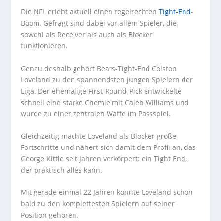
Die NFL erlebt aktuell einen regelrechten
Tight-End
-
Boom. Gefragt sind dabei vor allem Spieler, die
sowohl als Receiver als auch als Blocker
funktionieren.
Genau deshalb gehört Bears-Tight-End Colston
Loveland zu den spannendsten jungen Spielern der
Liga. Der ehemalige First-Round-Pick entwickelte
schnell eine starke Chemie mit Caleb Williams und
wurde zu einer zentralen Waffe im Passspiel.
Gleichzeitig machte Loveland als Blocker große
Fortschritte und nähert sich damit dem Profil an, das
George Kittle seit Jahren verkörpert: ein Tight End,
der praktisch alles kann.
Mit gerade einmal 22 Jahren könnte Loveland schon
bald zu den komplettesten Spielern auf seiner
Position gehören.