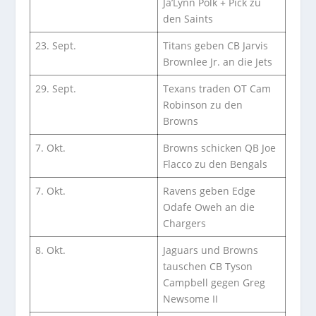
Ja’Lynn Polk + Pick zu
den Saints
23. Sept.
Titans geben CB Jarvis
Brownlee Jr. an die Jets
29. Sept.
Texans traden OT Cam
Robinson zu den
Browns
7. Okt.
Browns schicken QB Joe
Flacco zu den Bengals
7. Okt.
Ravens geben Edge
Odafe Oweh an die
Chargers
8. Okt.
Jaguars und Browns
tauschen CB Tyson
Campbell gegen Greg
Newsome II