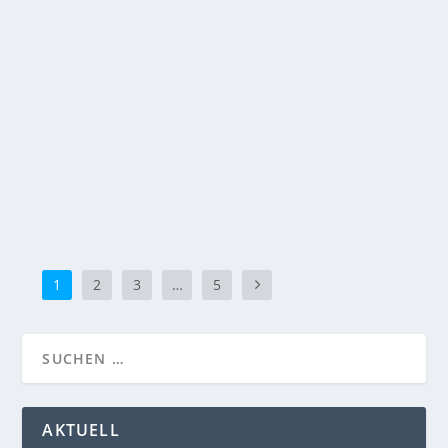
Nun deutet vieles darauf hin, dass 2026 erstmals ein
reguläres Saisonspiel in Paris stattfinden wird. Der
geplante Austragungsort, das traditionsreiche Stade
de France, bietet mit über 75.000 Plätzen die perfekte
Bühne für ein solches Event.
WEITERLESEN
1
2
3
…
5
AKTUELL