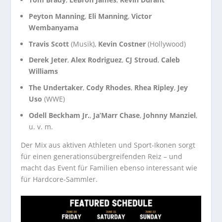
Peyton Manning
,
Eli Manning
,
Victor
Wembanyama
Travis Scott
(Musik),
Kevin Costner
(Hollywood)
Derek Jeter
,
Alex Rodriguez
,
CJ Stroud
,
Caleb
Williams
The Undertaker
,
Cody Rhodes
,
Rhea Ripley
,
Jey
Uso
(WWE)
Odell Beckham Jr.
,
Ja’Marr Chase
,
Johnny Manziel
,
u. v. m.
Der Mix aus aktiven Athleten und Sport-Ikonen sorgt
für einen generationsübergreifenden Reiz – und
macht das Event für Familien ebenso interessant wie
für Hardcore-Sammler.