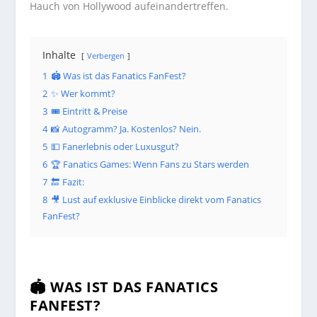
Hauch von Hollywood aufeinandertreffen.
Inhalte
Verbergen
1
🏟️ Was ist das Fanatics FanFest?
2
✨ Wer kommt?
3
🎟️ Eintritt & Preise
4
📸 Autogramm? Ja. Kostenlos? Nein.
5
💵 Fanerlebnis oder Luxusgut?
6
🏆 Fanatics Games: Wenn Fans zu Stars werden
7
🔚 Fazit:
8
🎥 Lust auf exklusive Einblicke direkt vom Fanatics
FanFest?
🏟️ WAS IST DAS FANATICS
FANFEST?