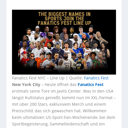
Fanatics Fest NYC – Line Up | Quelle:
Fanatics Fest
New York City
– Heute öffnet das
Fanatics Fest
erstmals seine Tore im Javits Center. Was in den USA
längst Kultstatus genießt, kommt nun im XXL-Format –
mit über 200 Stars, exklusivem Merch und einem
Preisschild, das sich gewaschen hat. Willkommen
beim ultimativen US-Sport-Fan-Wochenende, bei dem
Sportbegeisterung, Sammelleidenschaft und ein