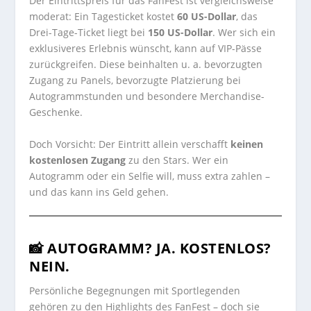
Der Eintrittspreis für das FanFest ist vergleichsweise
moderat: Ein Tagesticket kostet
60 US-Dollar
, das
Drei-Tage-Ticket liegt bei
150 US-Dollar
. Wer sich ein
exklusiveres Erlebnis wünscht, kann auf VIP-Pässe
zurückgreifen. Diese beinhalten u. a. bevorzugten
Zugang zu Panels, bevorzugte Platzierung bei
Autogrammstunden und besondere Merchandise-
Geschenke.
Doch Vorsicht: Der Eintritt allein verschafft
keinen
kostenlosen Zugang
zu den Stars. Wer ein
Autogramm oder ein Selfie will, muss extra zahlen –
und das kann ins Geld gehen.
📸 AUTOGRAMM? JA. KOSTENLOS?
NEIN.
Persönliche Begegnungen mit Sportlegenden
gehören zu den Highlights des FanFest – doch sie