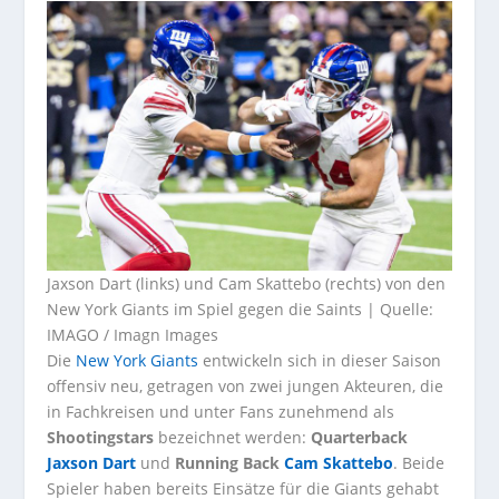
Jaxson Dart (links) und Cam Skattebo (rechts) von den
New York Giants im Spiel gegen die Saints | Quelle:
IMAGO / Imagn Images
Die
New York Giants
entwickeln sich in dieser Saison
offensiv neu, getragen von zwei jungen Akteuren, die
in Fachkreisen und unter Fans zunehmend als
Shootingstars
bezeichnet werden:
Quarterback
Jaxson Dart
und
Running Back
Cam Skattebo
. Beide
Spieler haben bereits Einsätze für die Giants gehabt