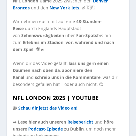
NFL London Game 2025
zwischen den
Denver
Broncos
und den
New York Jets
. 🏈🇬🇧
Wir nehmen euch mit auf eine
48-Stunden-
Reise
durch Englands Hauptstadt –
von
Sehenswürdigkeiten
über
Fan-Spots
bis hin
zum
Erlebnis im Stadion
,
vor, während und nach
dem Spiel
. 🎥🔥
Wenn dir das Video gefällt,
lass uns gern einen
Daumen nach oben da
,
abonniere den
Kanal
und
schreib uns in die Kommentare
, was dir
besonders gefallen hat – oder auch nicht. 😉
NFL LONDON 2025 | YOUTUBE
📹
Schau dir jetzt das Video an!
➡️
Lese hier auch unseren
Reisebericht
und
höre
unsere
Podcast-Episode
zu Dublin
, um noch mehr
Insights zu bekommen.